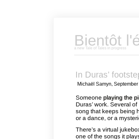
Bientôt l'
a new Tale of Tales in progress
In Duras’ footst
Michaël Samyn, September 
Someone
playing the p
Duras’ work. Several of 
song that keeps being he
or a dance, or a myster
There’s a virtual jukebo
one of the songs it play